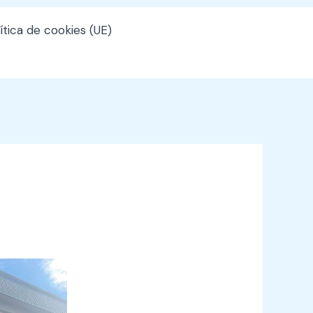
ítica de cookies (UE)
988 326
724